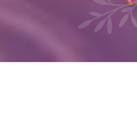
ENERGIES ET PRATIQUES
DOUCES
Les styles et pratiques
posturales
Débutants, explorez les
asanas
pour
trouver votre voie.
Yogis avancés
,
diversifiez vos flux pour
challenger